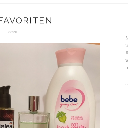
 FAVORITEN
22:20
M
u
B
w
i