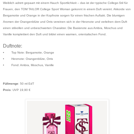
Weiblich adrett gepaart mit einem Hauch Sportlichkeit – das ist der typische College-Stil für
Frauen, den TOM TAILOR College Sport Woman gekonnt in einem Duft vereint. Akkorde von
Bergamotte und Orange in der Kopfnote sorgen für einen frischen Auftakt. Die blumigen
Aromen der Orangenblüte und Orris vereinen sich in der Herznote und verleihen dem Duft
einen stilvollen und unbeschwerten Charakter. Die Basisnote aus Ambra, Moschus und
Vanille komplettiert den Duft und bildet einen warmen, orientalischen Fond.
Duftnote:
•
Top Note: Bergamotte, Orange
•
Herznote: Orangenblüte, Orris
•
Fond: Ambra, Moschus, Vanille
Füllmenge
: 50 ml EdT
Preis
: UVP 19,90 €