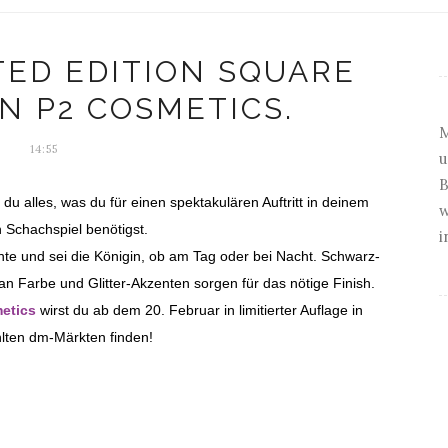
TED EDITION SQUARE
N P2 COSMETICS.
M
14:55
u
B
du alles, was du für einen spektakulären Auftritt in deinem
w
n Schachspiel benötigst.
i
nte und sei die Königin, ob am Tag oder bei Nacht. Schwarz-
n Farbe und Glitter-Akzenten sorgen für das nötige Finish.
etics
wirst du ab dem 20. Februar in limitierter Auflage in
lten dm-Märkten finden!