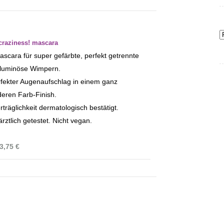
 craziness! mascara
ascara für super gefärbte, perfekt getrennte
luminöse Wimpern.
rfekter Augenaufschlag in einem ganz
eren Farb-Finish.
träglichkeit dermatologisch bestätigt.
rztlich getestet. Nicht vegan.
3,75 €