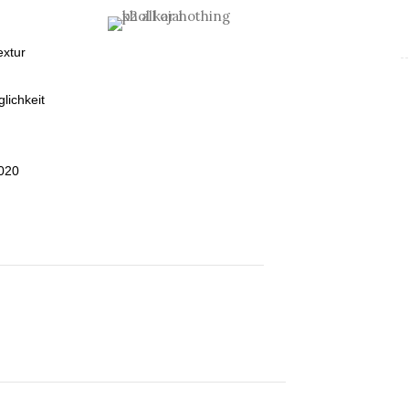
extur
lichkeit
 020