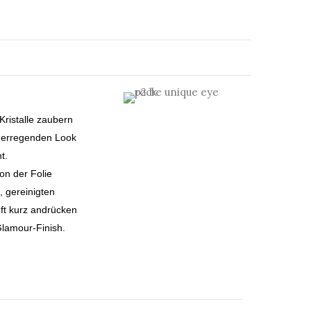
ristalle zaubern
nerregenden Look
t.
on der Folie
 gereinigten
ft kurz andrücken
Glamour-Finish.