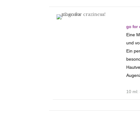
go for
Eine M
und vo
Ein pe
besond
Hautver
Augenä
10 ml: